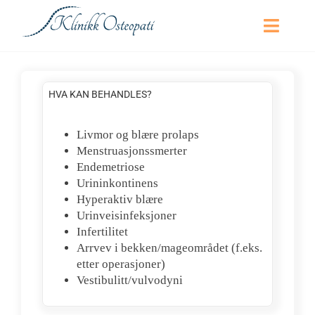
Skip
to
Toggle
content
Naviga
Hjem
HVA KAN BEHANDLES?
Hva er osteopati?
Livmor og blære prolaps
Menstruasjonssmerter
Hva kan behandles?
Endemetriose
Urininkontinens
Hyperaktiv blære
Kraniell osteopati
Urinveisinfeksjoner
Infertilitet
Arrvev i bekken/mageområdet (f.eks.
Mor / Barn / Gravide
etter operasjoner)
Vestibulitt/vulvodyni
Kontakt